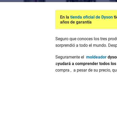
En la
tienda oficial de Dyson
ti
años de garantía
Seguro que conoces los tres prod
sorprendió a todo el mundo. Desp
Seguramente el
moldeador
dyso
a
yudará a comprender todos los 
compra , a pesar de su precio, q