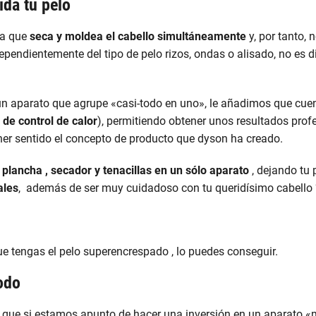
ida tu pelo
ta que
seca y moldea el cabello simultáneamente
y, por tanto, 
ependientemente del tipo de pelo rizos, ondas o alisado, no es dif
 un aparato que agrupe «casi-todo en uno», le añadimos que cue
de control de calor
), permitiendo obtener unos resultados prof
er sentido el concepto de producto que dyson ha creado.
plancha , secador y tenacillas en un sólo aparato
, dejando tu
ales
, además de ser muy cuidadoso con tu queridísimo cabello 
e tengas el pelo superencrespado , lo puedes conseguir.
odo
 que si estamos apunto de hacer una inversión en un aparato «