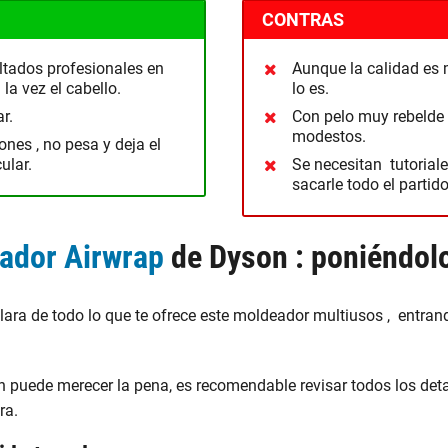
CONTRAS
ltados profesionales en
Aunque la calidad es 
la vez el cabello.
lo es.
r.
Con pelo muy rebelde
modestos.
nes , no pesa y deja el
ular.
Se necesitan tutorial
sacarle todo el partido
ador Airwrap
de Dyson : poniéndol
ara de todo lo que te ofrece este moldeador multiusos , entrand
n puede merecer la pena, es recomendable revisar todos los detal
ra.