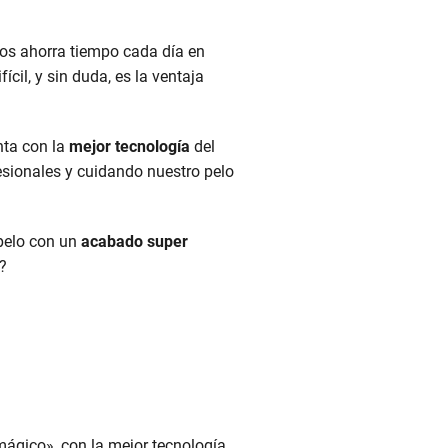
nos ahorra tiempo cada día en
ícil, y sin duda, es la ventaja
nta con la
mejor tecnología
del
esionales y cuidando nuestro pelo
 pelo con un
acabado super
?
mágico», con la mejor tecnología