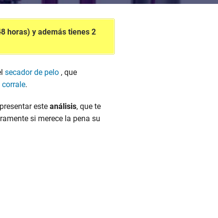
/48 horas) y además tienes 2
el
secador de pelo
, que
 corrale
.
presentar este
análisis
, que te
aramente si merece la pena su