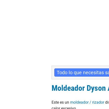
Todo lo que necesitas s
Moldeador Dyson 
Este es un
moldeador / rizador
di
calor excesivo.