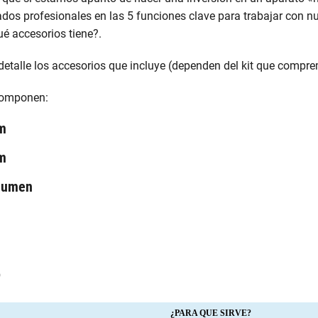
os profesionales en las 5 funciones clave para trabajar con nu
é accesorios tiene?.
detalle los accesorios que incluye (dependen del kit que compre
 componen:
m
m
olumen
o
¿PARA QUE SIRVE?