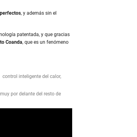
 perfectos
, y además sin el
cnología patentada, y que gracias
cto Coanda
, que es un fenómeno
l control inteligente del calor,
muy por delante del resto de