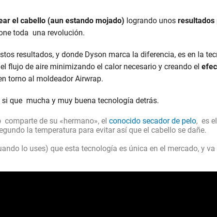
ear el cabello (aun estando mojado)
logrando unos
resultados
pone toda una revolución.
stos resultados, y donde Dyson marca la diferencia, es en la te
l flujo de aire minimizando el calor necesario y creando el
efe
 en torno al moldeador Airwrap.
 si que mucha y muy buena tecnología detrás.
p
comparte de su «hermano», el
conocido secador de pelo
, es e
gundo la temperatura para evitar así que el cabello se dañe.
ndo lo uses) que esta tecnología es única en el mercado, y va 