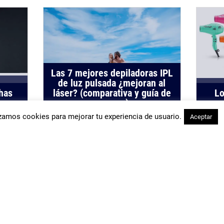
Las 7 mejores depiladoras IPL
de luz pulsada ¿mejoran al
has
láser? (comparativa y guía de
Lo
compra)
izamos cookies para mejorar tu experiencia de usuario.
Aceptar
S
Plancha de pelo dyson: ¿mejor
SUPE