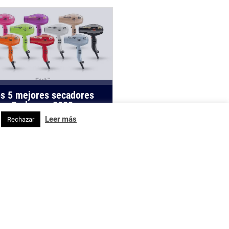
s 5 mejores secadores
Parlux en 2022
Leer más
Rechazar
ecador de pelo DYSON
RSONIC ¿reamente es el