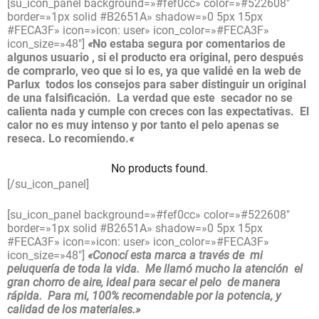
[su_icon_panel background=»#fef0cc» color=»#522608″
border=»1px solid #B2651A» shadow=»0 5px 15px
#FECA3F» icon=»icon: user» icon_color=»#FECA3F»
icon_size=»48″]
«
No estaba segura por comentarios de
algunos usuario , si el producto era original, pero después
de comprarlo, veo que si lo es, ya que validé en la web de
Parlux todos los consejos para saber distinguir un original
de una falsificación. La verdad que este secador no se
calienta nada y cumple con creces con las expectativas. El
calor no es muy intenso y por tanto el pelo apenas se
reseca. Lo recomiendo.
«
No products found.
[/su_icon_panel]
[su_icon_panel background=»#fef0cc» color=»#522608″
border=»1px solid #B2651A» shadow=»0 5px 15px
#FECA3F» icon=»icon: user» icon_color=»#FECA3F»
icon_size=»48″]
«Conocí esta marca a través de mi
peluquería de toda la vida. Me llamó mucho la atención el
gran chorro de aire, ideal para secar el pelo de manera
rápida. Para mi, 100% recomendable por la potencia, y
calidad de los materiales.»