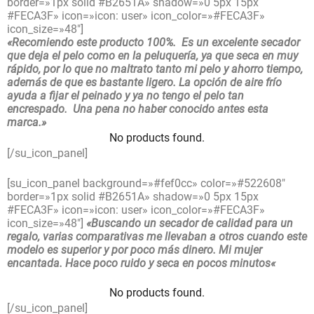
border=»1px solid #B2651A» shadow=»0 5px 15px
#FECA3F» icon=»icon: user» icon_color=»#FECA3F»
icon_size=»48″]
«Recomiendo este producto 100%. Es un excelente secador
que deja el pelo como en la peluquería, ya que seca en muy
rápido, por lo que no maltrato tanto mi pelo y ahorro tiempo,
además de que es bastante ligero. La opción de aire frío
ayuda a fijar el peinado y ya no tengo el pelo tan
encrespado. Una pena no haber conocido antes esta
marca.»
No products found.
[/su_icon_panel]
[su_icon_panel background=»#fef0cc» color=»#522608″
border=»1px solid #B2651A» shadow=»0 5px 15px
#FECA3F» icon=»icon: user» icon_color=»#FECA3F»
icon_size=»48″]
«
Buscando un secador de calidad para un
regalo, varias comparativas me llevaban a otros cuando este
modelo es superior y por poco más dinero. Mi mujer
encantada. Hace poco ruido y seca en pocos minutos
«
No products found.
[/su_icon_panel]