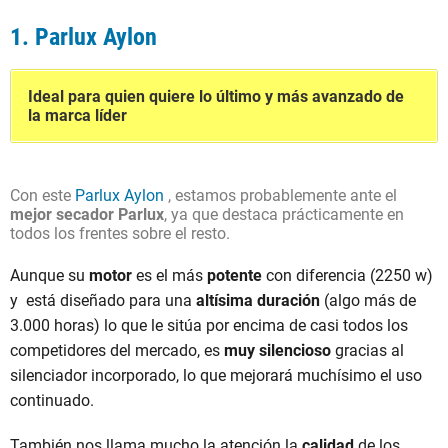
1. Parlux Aylon
Ideal para quien quiere lo último y más avanzado de
la marca líder
Con este
Parlux Aylon
, estamos probablemente ante el
mejor secador Parlux
, ya que destaca prácticamente en
todos los frentes sobre el resto.
Aunque su
motor
es el más
potente
con diferencia (2250 w)
y está diseñado para una
altísima duración
(algo más de
3.000 horas) lo que le sitúa por encima de casi todos los
competidores del mercado, es
muy silencioso
gracias al
silenciador incorporado, lo que mejorará muchísimo el uso
continuado.
También nos llama mucho la atención la
calidad
de los