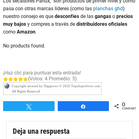
Los secadores Parlux, son productos de primer nível y como
pasa con otras marcas líderes (como las
planchas ghd
)
nuestro consejo es que
desconfíes
de las
gangas
o
precios
muy bajos
y compres a través de
distribuidores
oficiales
como
Amazon
.
No products found.
¡Haz clic para puntuar esta entrada!
(Votos:
4
Promedio:
5
)
Copyright secured by Digiprove © 2020 Tupeloperfecto.com
All Rights Reserved
0
Twittear
Compartir
COMPARTIR
Deja una respuesta