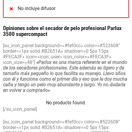
No incluye difusor
Opiniones sobre el secador de pelo profesional Parlux
3500 supercompact
[su_icon_panel background=»#fef0cc» color=»#522608″
border=»1px solid #B2651A» shadow=»0 5px 15px
#FECA3F» icon=»icon: user» icon_color=»#FECA3F»
icon_size=»48″]
«Parlux es una marca referente en el mundo
de los secadores profesionales. Este además es ligero y de
tamaño más pequeño lo que facilita su manejo. Llevo años
con él y funciona como el primer día y eso que le doy mucha
caña y tengo un pelo muy abundante y largo. Yo no dudaría
en volver a comprarlo»
No products found.
[/su_icon_panel]
[su_icon_panel background=»#fef0cc» color=»#522608″
border=»1px solid #B2651A» shadow=»0 5px 15px