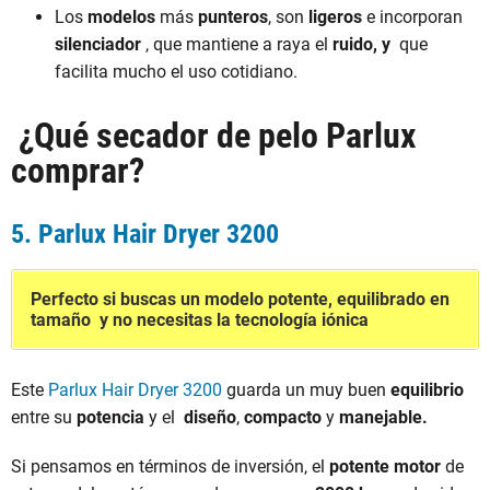
Los
modelos
más
punteros
, son
ligeros
e incorporan
silenciador
, que mantiene a raya el
ruido, y
que
facilita mucho el uso cotidiano.
¿Qué secador de pelo Parlux
comprar?
5. Parlux Hair Dryer 3200
Perfecto si buscas un modelo potente, equilibrado en
tamaño y no necesitas la tecnología iónica
Este
Parlux Hair Dryer 3200
guarda un muy buen
equilibrio
entre su
potencia
y el
diseño
,
compacto
y
manejable.
Si pensamos en términos de inversión, el
potente
motor
de