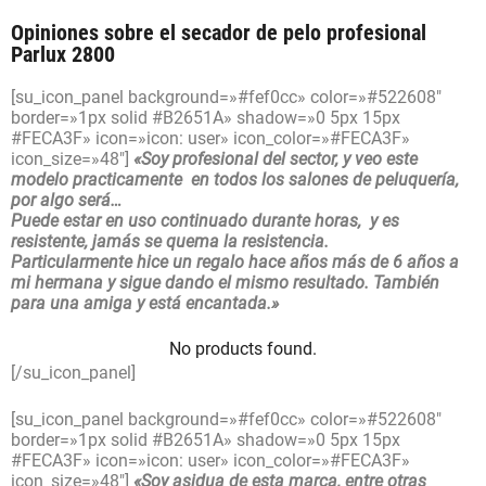
Opiniones sobre el secador de pelo profesional
Parlux 2800
[su_icon_panel background=»#fef0cc» color=»#522608″
border=»1px solid #B2651A» shadow=»0 5px 15px
#FECA3F» icon=»icon: user» icon_color=»#FECA3F»
icon_size=»48″]
«Soy profesional del sector, y veo este
modelo practicamente en todos los salones de peluquería,
por algo será…
Puede estar en uso continuado durante horas, y es
resistente, jamás se quema la resistencia.
Particularmente hice un regalo hace años más de 6 años a
mi hermana y sigue dando el mismo resultado. También
para una amiga y está encantada.»
No products found.
[/su_icon_panel]
[su_icon_panel background=»#fef0cc» color=»#522608″
border=»1px solid #B2651A» shadow=»0 5px 15px
#FECA3F» icon=»icon: user» icon_color=»#FECA3F»
icon_size=»48″]
«Soy asidua de esta marca, entre otras