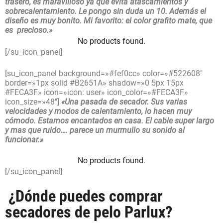
trasero, es maravilloso ya que evita atascamientos y
sobrecalentamiento. Le pongo sin duda un 10. Además el
diseño es muy bonito. Mi favorito: el color grafito mate, que
es precioso.»
No products found.
[/su_icon_panel]
[su_icon_panel background=»#fef0cc» color=»#522608″
border=»1px solid #B2651A» shadow=»0 5px 15px
#FECA3F» icon=»icon: user» icon_color=»#FECA3F»
icon_size=»48″]
«Una pasada de secador. Sus varias
velocidades y modos de calentamiento, lo hacen muy
cómodo. Estamos encantados en casa. El cable super largo
y mas que ruido…. parece un murmullo su sonido al
funcionar.»
No products found.
[/su_icon_panel]
¿Dónde puedes comprar
secadores de pelo Parlux?